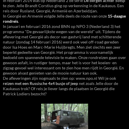
In februari 2014 was op Nederland 2 de serie
De bergen achter Sotsji
te zien. Jelle Brandt Corstius ging op verkenning in de Kaukasus. Een
reis door Rusland, Georgië, Armenië en Azerbeidzjan.
In Georgië en Armenië volgde Jelle deels de route van onze
15-daagse
rondreis
.
In januari en februari 2016 zond BNN op NPO 3 (Nederland 3) het
programma "De gevaarlijkste wegen van de wereld" uit. Tijdens de
aflevering met Georgië als decor van gastvrij land met schitterende
natuur (zondag 14 februari 2016) werd ook veel off-road gereden
door Isa Hoes en Marc-Marie Huijbregts. Men ziet slechts een zeer
beperkt gedeelte van Georgië. Het programma is voornamelijk
bedoeld om spannende televisie te maken. Onze rondreizen gaan over
gewoon asfalt, in rustiger tempo, maar het is voor het koeien- en
zigzag-gevoel wel interessant om te zien hoe men rijdt in Georgië. En
gewoon alvast genieten van de mooie natuur kan ook.
De afleveringen zijn nogmaals te zien op: www.npo.nl Wil je ook
reizen met een Russische 4x4 busje of jeep
net zoals Jelle door de
Kaukasus trok? Of reis je liever langs de plaatsen in Georgië die
Patrick Lodiers bezocht?