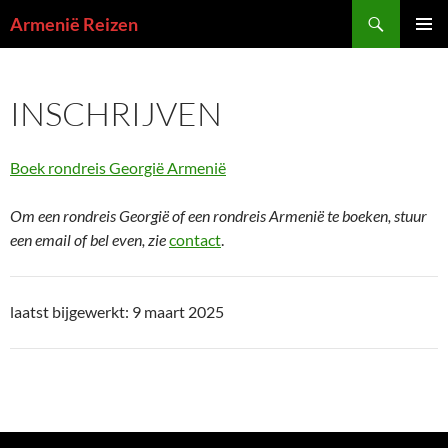
Zoeken
Armenië Reizen
GA
PRIMAI
NAAR
MENU
DE
INSCHRIJVEN
INHOUD
Boek rondreis Georgië Armenië
Om een rondreis Georgië of een rondreis Armenië te boeken, stuur
een email of bel even, zie
contact
.
laatst bijgewerkt: 9 maart 2025