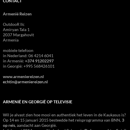
CONTACT
Armenië Reizen
OutdooR llc
Amiryan Tala 1
2037 Margahovit
Armenia
mobiele telefoon
in Nederland: 06 4214 6041
in Armenië:
+374 91202297
in Georgië: +995 568426101
www.armeniereizen.nl
echtin@armeniereizen.nl
ARMENIË EN GEORGIË OP TELEVISIE
Wil je alvast zien hoe mooi en authentiek het leven in de Kaukasus is?
Op 14 en 15 januari 2015 besteedde het reisprogramma van BNN,
3
op reis
, aandacht aan Georgië.