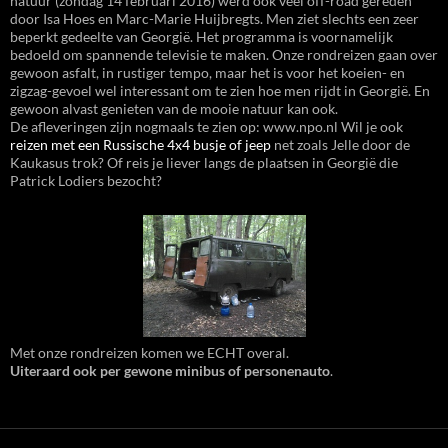
natuur (zondag 14 februari 2016) werd ook veel off-road gereden
door Isa Hoes en Marc-Marie Huijbregts. Men ziet slechts een zeer
beperkt gedeelte van Georgië. Het programma is voornamelijk
bedoeld om spannende televisie te maken. Onze rondreizen gaan over
gewoon asfalt, in rustiger tempo, maar het is voor het koeien- en
zigzag-gevoel wel interessant om te zien hoe men rijdt in Georgië. En
gewoon alvast genieten van de mooie natuur kan ook.
De afleveringen zijn nogmaals te zien op: www.npo.nl Wil je ook
reizen met een Russische 4x4 busje of jeep
net zoals Jelle door de
Kaukasus trok? Of reis je liever langs de plaatsen in Georgië die
Patrick Lodiers bezocht?
Met onze rondreizen komen we ECHT overal.
Uiteraard ook per gewone minibus of personenauto
.