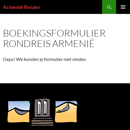
Zoeken
Armenië Reizen
GA
PRIMAI
NAAR
MENU
DE
BOEKINGSFORMULIER
INHOUD
RONDREIS ARMENIË
Oeps! We konden je formulier niet vinden.