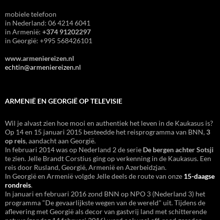
mobiele telefoon
in Nederland: 06 4214 6041
in Armenië:
+374 91202297
in Georgië: +995 568426101
www.armeniereizen.nl
echtin@armeniereizen.nl
ARMENIË EN GEORGIË OP TELEVISIE
Wil je alvast zien hoe mooi en authentiek het leven in de Kaukasus is?
Op 14 en 15 januari 2015 besteedde het reisprogramma van BNN,
3
op reis
, aandacht aan Georgië.
In februari 2014 was op Nederland 2 de serie
De bergen achter Sotsji
te zien. Jelle Brandt Corstius ging op verkenning in de Kaukasus. Een
reis door Rusland, Georgië, Armenië en Azerbeidzjan.
In Georgië en Armenië volgde Jelle deels de route van onze
15-daagse
rondreis
.
In januari en februari 2016 zond BNN op NPO 3 (Nederland 3) het
programma "De gevaarlijkste wegen van de wereld" uit. Tijdens de
aflevering met Georgië als decor van gastvrij land met schitterende