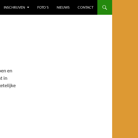
INSCHRIJVEN
FOTO´S
NIEUWS
CONTACT
pen en
t in
etelijke