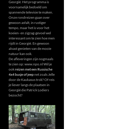
Georgië. Het programma is
voornamelijk bedoeld om
spannende televisie te maken.
Onze rondreizen gaan over
gewoon asfalt, in rustiger
tempo, maar het is voor het
koeien- en zigzag-gevoel wel
interessant om te zien hoe men
rijdt in Georgië. En gewoon
alvast genieten van de mooie
natuur kan ook.
De afleveringen zijn nogmaals
te zien op: www.npo.nl Wil je
ook
reizen met een Russische
4x4 busje of jeep
net zoals Jelle
door de Kaukasus trok? Of reis
je liever langs de plaatsen in
Georgië die Patrick Lodiers
bezocht?