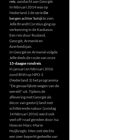
reis
, aandacht aan Georgië.
In februari 2014 was op
Nederland 2 de serie
De
bergen achter Sotsji
te zien.
Jelle Brandt Corstius ging op
verkenning in de Kaukasus.
Een reis door Rusland,
Georgië, Armenië en
Azerbeidzjan.
In Georgië en Armenië volgde
Jelle deels de route van onze
15-daagse rondreis
.
In januari en februari 2016
zond BNN op NPO 3
(Nederland 3) het programma
"De gevaarlijkste wegen van de
wereld" uit. Tijdens de
aflevering met Georgië als
decor van gastvrij land met
schitterende natuur (zondag
14 februari 2016) werd ook
veel off-road gereden door Isa
Hoes en Marc-Marie
Huijbregts. Men ziet slechts
een zeer beperkt gedeelte van