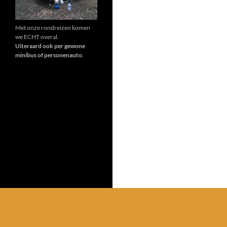
Met onze rondreizen komen
we ECHT overal.
Uiteraard ook per gewone
minibus of personenauto
.