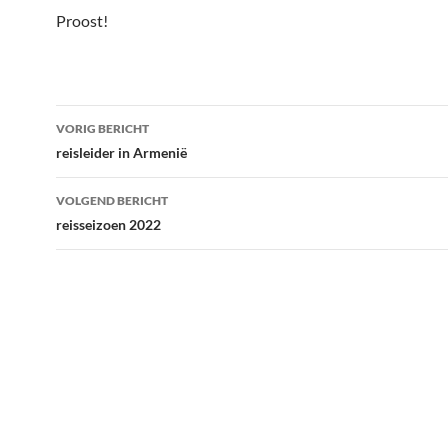
Proost!
Bericht
VORIG BERICHT
navigatie
reisleider in Armenië
VOLGEND BERICHT
reisseizoen 2022