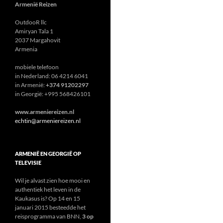
Armenië Reizen
OutdooR llc
Amiryan Tala 1
2037 Margahovit
Armenia
mobiele telefoon
in Nederland: 06 4214 6041
in Armenië:
+374 91202297
in Georgië: +995 568426101
www.armeniereizen.nl
echtin@armeniereizen.nl
ARMENIË EN GEORGIË OP
TELEVISIE
Wil je alvast zien hoe mooi en
authentiek het leven in de
Kaukasus is? Op 14 en 15
januari 2015 besteedde het
reisprogramma van BNN,
3 op